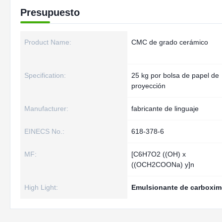
Presupuesto
Product Name:
CMC de grado cerámico
Specification:
25 kg por bolsa de papel de
proyección
Manufacturer:
fabricante de linguaje
EINECS No.:
618-378-6
MF:
[C6H7O2 ((OH) x
((OCH2COONa) y]n
High Light:
Emulsionante de carboxime