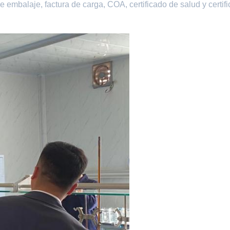
e embalaje, factura de carga, COA, certificado de salud y certif