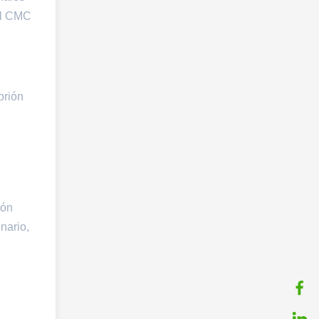
El CMC
brión
ión
nario,