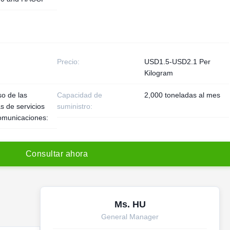
Precio:
USD1.5-USD2.1 Per
Kilogram
so de las
Capacidad de
2,000 toneladas al mes
 de servicios
suministro:
omunicaciones:
C
o
n
s
u
l
t
a
r
a
h
o
r
a
Ms. HU
General Manager