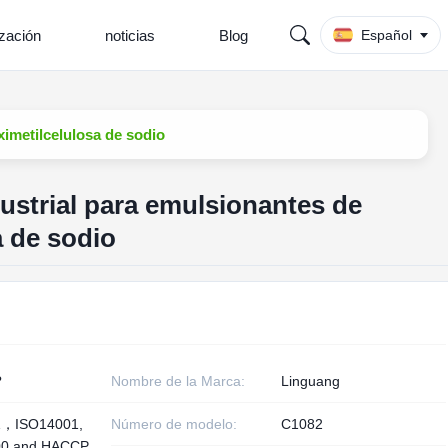
ización
noticias
Blog
Español
ximetilcelulosa de sodio
ustrial para emulsionantes de
a de sodio
?
Nombre de la Marca:
Linguang
1，ISO14001,
Número de modelo:
C1082
00 and HACCP