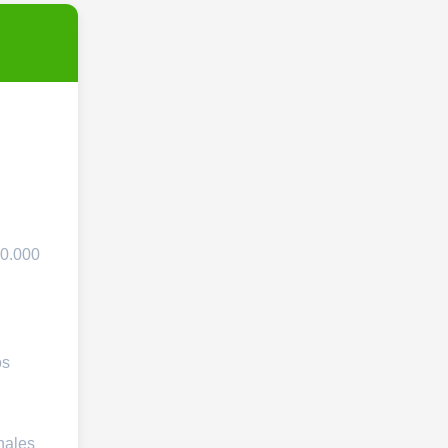
20.000
os
nales