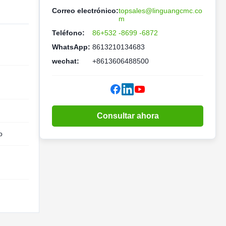
Correo electrónico:
topsales@linguangcmc.co
m
Teléfono:
86+532 -8699 -6872
WhatsApp:
8613210134683
wechat:
+8613606488500
Consultar ahora
o