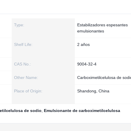
Type:
Estabilizadores espesantes
emulsionantes
Shelf Life:
2 años
CAS No.:
9004-32-4
Other Name:
Carboximetilcelulosa de sodi
Place of Origin:
Shandong, China
tilcelulosa de sodio
,
Emulsionante de carboximetilcelulosa