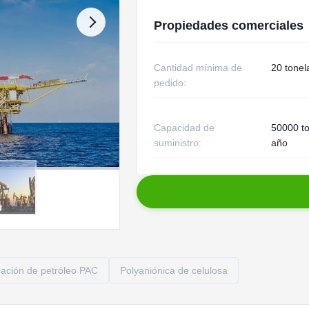
Propiedades comerciales
Cantidad mínima de
20 tonel
pedido:
Capacidad de
50000 t
suministro:
año
ración de petróleo PAC
Polyaniónica de celulosa