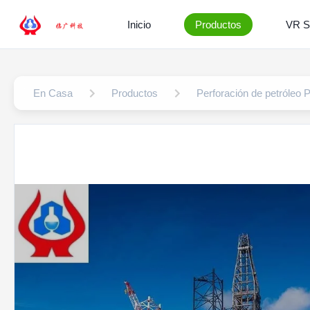
Inicio
Productos
VR 
En Casa
Productos
Perforación de petróleo