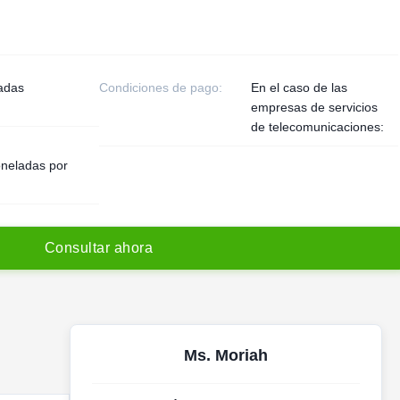
adas
Condiciones de pago:
En el caso de las
empresas de servicios
de telecomunicaciones:
oneladas por
C
o
n
s
u
l
t
a
r
a
h
o
r
a
Ms. Moriah