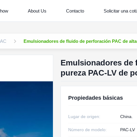
Show
About Us
Contacto
Solicitar una cot
 PAC
Emulsionadores de fluido de perforación PAC de alt
Emulsionadores de f
pureza PAC-LV de po
Propiedades básicas
Lugar de origen:
China.
Número de modelo:
PAC-LV