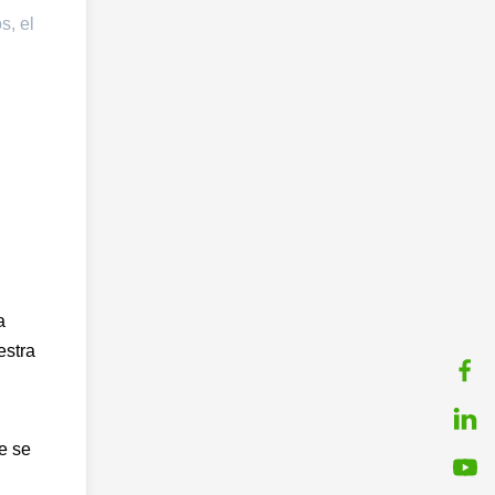
s, el
a
estra
e se